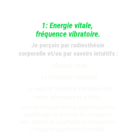
1: Energie vitale, 
fréquence vibratoire.
Je perçois par radiesthésie 
corporelle et/ou par savoirs intuitifs :
- L'énergie vitale.
- La fréquence vibratoire.
- Le seuil de tolérance vibratoire des 
corps 
(physiques et subtils)
.
Si ce seuil n'a pas évolué après les autres 
équilibrages, je remonte les énergies à 
leurs limites et j'augmente davantage leur 
fréquence quand c'est favorable.