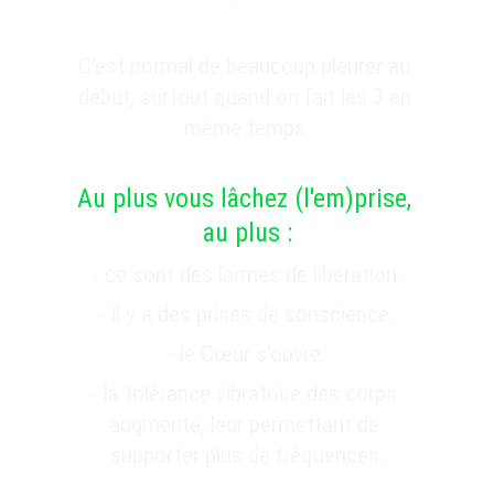
C'est normal de beaucoup pleurer au 
début, surtout quand on fait les 3 en 
même temps.
Au plus vous lâchez (l'em)prise, 
au plus :
- ce sont des larmes de libération.
- il y a des prises de conscience.
- le Cœur s'ouvre.
- la 
tolérance vibratoire des corps 
augmente, leur permettant de 
supporter plus de fréquences.