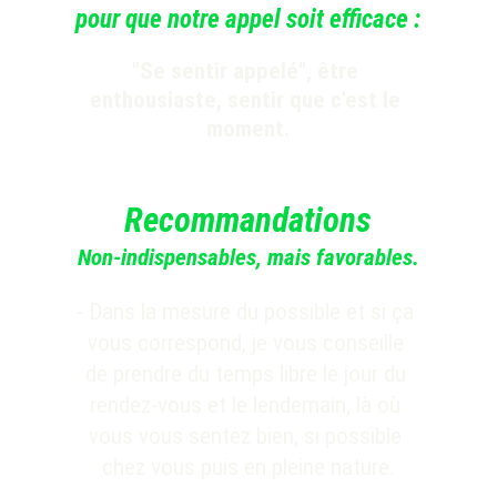
pour que notre appel soit efficace :
"Se sentir appelé", être 
enthousiaste, sentir que c'est le 
moment.
Recommandations
Non-indispensables, mais favorables.
- Dans la mesure du possible et si ça 
vous correspond, je vous conseille 
de prendre du temps libre le jour du 
rendez-vous et le lendemain, là où 
vous vous sentez bien, si possible 
chez vous puis 
en pleine
 nature.