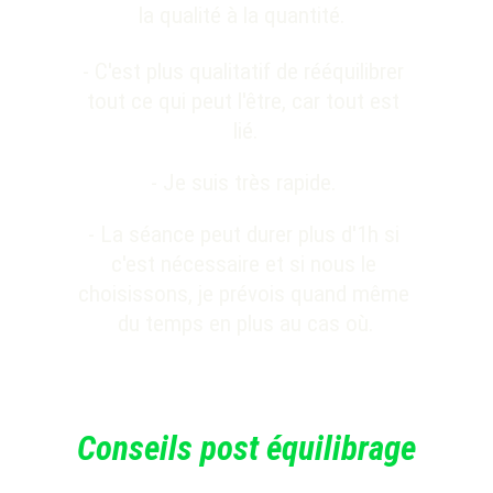
la qualité à la quantité. 
- C'est plus qualitatif de rééquilibrer 
tout ce qui peut l'être, car tout est 
lié.
- Je suis très rapide. 
- La séance peut durer plus d'1h si 
c'est nécessaire et si nous le 
choisissons, je prévois quand même 
du temps en plus au cas où.
Conseils post équilibrage