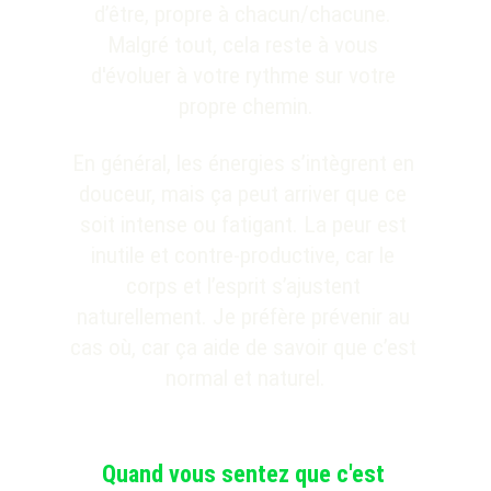
d’être, 
propre à
 chacun/chacune. 
Malgré tout, 
cela reste 
à vous 
d'évoluer à votre rythme sur votre 
propre chemin.
En général, les énergies s’intègrent en 
douceur, mais ça peut arriver que ce 
soit intense ou fatigant. La peur est 
inutile et contre-productive, car le 
corps et l’esprit s’ajustent 
naturellement. Je préfère prévenir au 
cas où, car ça aide de savoir que c’est 
normal et naturel.
Quand vous sentez que c'est 