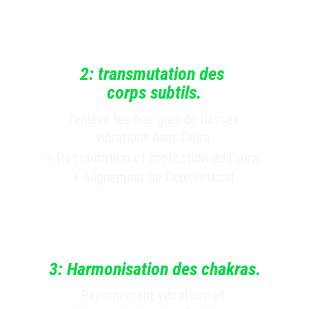
2:
transmutation des 
corps subtils.
J'enlève les énergies de basses 
vibrations dans l'aura.
+ 
Restauration et protection de l'aura.
+ Alignement de l'axe vertical.
3:
Harmonisation des chakras.
Rayonnement vibratoire et 