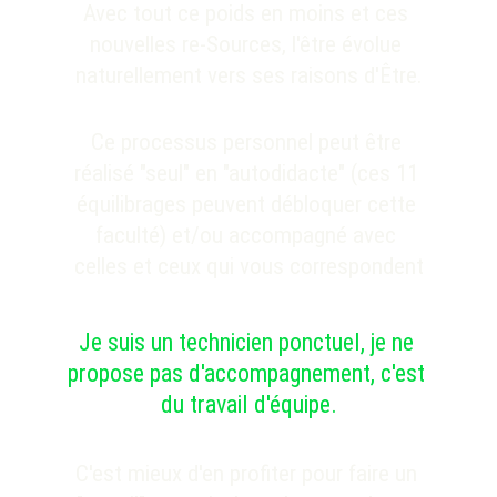
Avec tout ce poids en moins et ces 
nouvelles re-Sources, l'
être
 évolue 
naturellement vers ses raisons 
d'Être.
Ce processus personnel peut être 
réalisé "seul" en "autodidacte" (ces 11 
équilibrages peuvent débloquer cette 
faculté) et/ou accompagné avec 
celles et ceux qui vous correspondent
Je suis un technicien ponctuel, je ne 
propose pas d'accompagnement, c'est 
du travail d'équipe.
C'est mieux d'en profiter pour faire un 