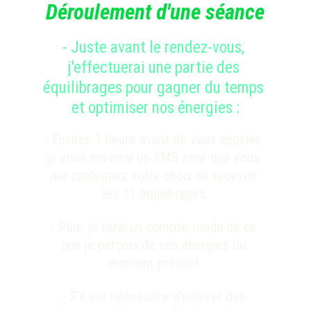
Déroulement d'une séance
- Juste avant le rendez-vous
, 
j'effectuerai une partie des 
équilibrages pour gagner du temps 
et optimiser nos énergies 
:
- Environ 1 heure avant de vous appeler, 
je vous enverrai un SMS pour que vous 
me confirmiez votre choix de recevoir 
les 11 équilibrages.
- Puis, je ferai un compte-rendu de ce 
que je perçois de vos énergies du 
moment présent.
- S’il est nécessaire d'enlever des 