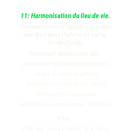
11: Harmonisation du lieu de vie.
Déplacements et équilibrages des 
énergies dans l'habitat et sur le 
terrain/jardin.
Provenant notamment des :
- phénomènes géobiologiques négatifs, 
- ondes de forme négatives,
- mémoires des murs et des objets,
- ombres émotives astrales,
Ainsi que les autres énergies négatives.
Plus :
- Aide des "Âmes errantes" et création 