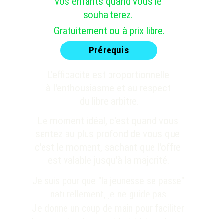
vos enfants quand vous le 
souhaiterez. 
Gratuitement ou à prix libre.
Prérequis
L'efficacité est proportionnelle 
à l'enthousiasme et au respect 
du libre arbitre.
Le moment idéal, c'est quand vous 
sentez au plus profond de vous que 
c'est le moment, sachant que l'offre 
est valable jusqu'à la majorité.
Je suis pour que "la jeunesse se passe" 
naturellement, je ne guide pas.
J
e donne un coup de main pour faciliter 