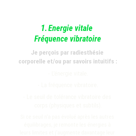
1
.
Ene
rgie vita
le 
Fréquence vibratoire
Je perçois par radiesthésie 
corporelle et/ou par savoirs intuitifs :
- L'énergie vitale.
- La fréquence vibratoire.
- Le seuil de tolérance vibratoire des 
corps 
(physiques et subtils)
.
Si ce seuil n'a pas évolué après les autres 
équilibrages, je remonte les énergies à 
leurs limites et j'augmente davantage leur 