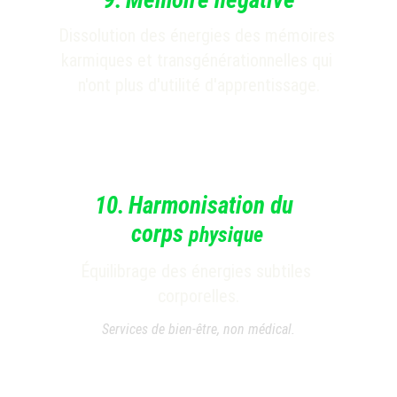
.
Mémoire négative
Dissolution
 des énergies
des mémoires 
karmiques et transgénérationnelles qui 
n'ont plus d'utilité d'apprentissage.
10.
Harmonisation
du 
corps 
physique
Équilibrage des énergies subtiles 
corporelles.
Services de bien-être, non médical.