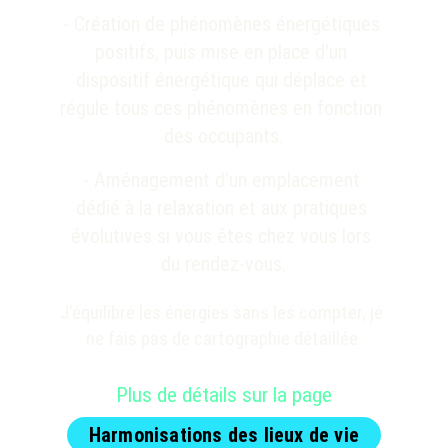
- Création de 
phénomènes énergétiques 
positifs, puis mise en place d'un 
dispositif énergétique qui déplace et 
régule tous ces phénomènes en fonction 
des occupants.
- Aménagement d'un emplacement 
dédié à la relaxation et aux pratiques 
évolutives si vous êtes chez vous lors 
du rendez-vous.
J'équilibre les énergies sans les compter, je 
ne fais pas de cartographie détaillée.
Plus de détails sur la page
Harmonisations des lieux de vie