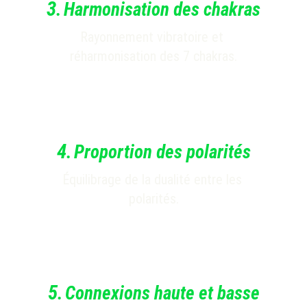
3
.
Harmonisation des chakras
Rayonnement vibratoire et 
réharmonisation des 7 chakras.
4
.
Proportion des polarités
Équilibrage de la dualité entre les 
polarités.
5
.
Connexions haute et basse