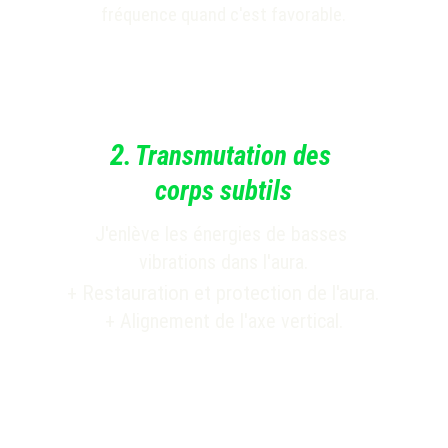
fréquence quand c'est favorable.
2
.
Transmutation des 
corps subtils
J'enlève les énergies de basses 
vibrations dans l'aura.
+ 
Restauration et protection de l'aura.
+ Alignement de l'axe vertical.