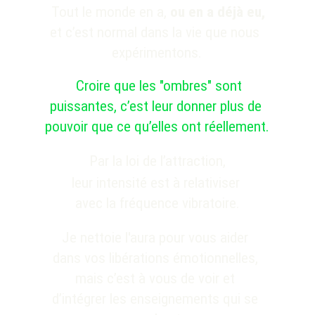
Tout le monde en a,
 ou en a déjà eu, 
et c’est normal dans la vie que nous 
expérimentons.
Croire que les "ombres" sont 
puissantes, c’est leur donner plus de 
pouvoir que ce qu’elles ont réellement.
Par la loi de l’attraction,
leur intensité est à relativiser 
avec la fréquence vibratoire.
Je nettoie l'aura pour vous aider 
dans vos libérations émotionnelles, 
mais c’est à vous de voir et 
d’intégrer les enseignements qui se 