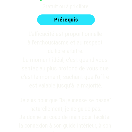
Gratuit ou à prix libre.
Prérequis
L'efficacité est proportionnelle 
à l'enthousiasme et au respect 
du libre arbitre.
Le moment idéal, c'est quand vous 
sentez au plus profond de vous que 
c'est le moment, sachant que l'offre 
est valable jusqu'à la majorité.
Je suis pour que "la jeunesse se passe" 
naturellement, je ne guide pas.
J
e donne un coup de main pour faciliter 
la connexion à son guide intérieur, à son 