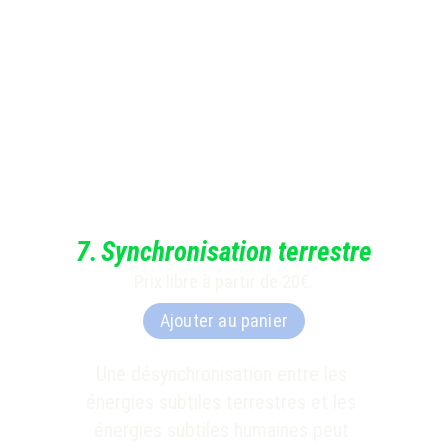
7
.
Synchronisation terrestre
Prix libre à partir de 20€.
Ajouter au panier
Une désynchronisation entre les 
énergies subtiles terrestres et les 
énergies 
subtiles humaines peut 