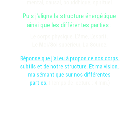
mental, causal, bouddhique, spirituel.
Puis j'aligne la structure énergétique 
ainsi que les différentes parties : 
Le corps physique, L’âme, L’esprit, 
Le 
M
oi/
S
oi supérieur, La 
S
ource.
Réponse que j'ai eu à propos de nos corps 
subtils et de notre structure. Et ma vision, 
ma sémantique sur nos différentes 
parties. 
(
Temps de lecture : 4 min.)