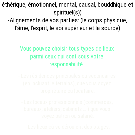
éthérique, émotionnel, mental, causal, bouddhique et
spirituel(s))
-Alignements de vos parties: (le corps physique,
l’âme, l’esprit, le soi supérieur et la source)
Vous pouvez choisir tous types de lieux 
parmi ceux qui sont sous votre 
responsabilité :
- Les résidences principales ou secondaires 
(en incluant le terrains), que vous soyez 
propriétaire ou locataire.
- Les locaux professionnels (commerces, 
bureaux, ateliers, cabinets … ) que vous 
soyez patron ou salarié.
- Les lieux où se déroulent des stages.